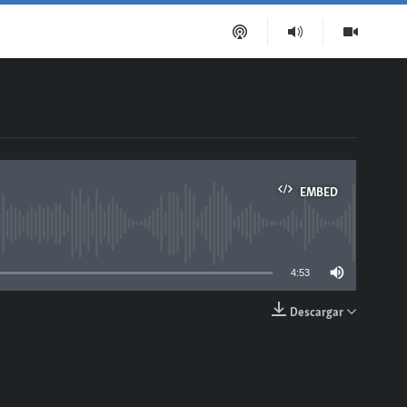
EMBED
able
4:53
Descargar
EMBED