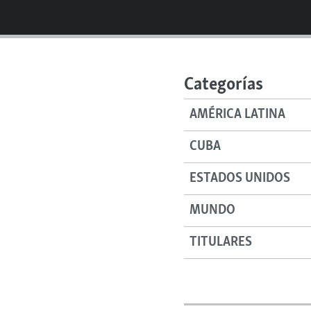
RADIO MARTÍ
ESPECIALES
MULTIMEDIA
ESPECIALES
EDITORIALES
LA REALIDAD DE LA VIVIENDA EN
Categorías
CUBA
AMÉRICA LATINA
SER VIEJO EN CUBA
KENTU-CUBANO
CUBA
LOS SANTOS DE HIALEAH
ESTADOS UNIDOS
DESINFORMACIÓN RUSA EN
AMÉRICA LATINA
MUNDO
LA INVASIÓN DE RUSIA A UCRANIA
TITULARES