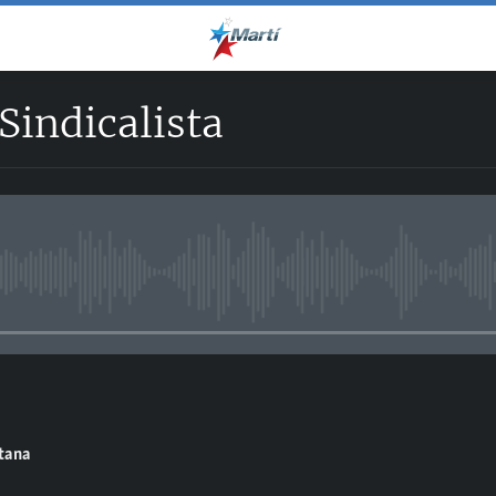
 Sindicalista
No media source currently avail
ntana