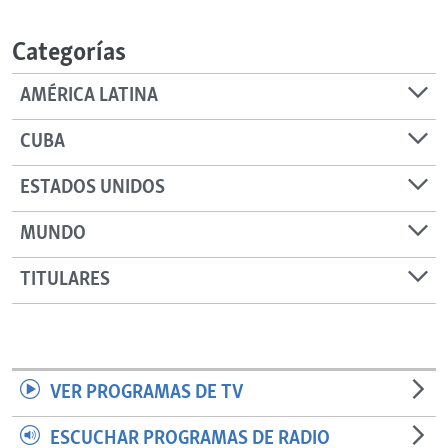
RADIO MARTÍ
Categorías
ESPECIALES
MULTIMEDIA
ESPECIALES
AMÉRICA LATINA
EDITORIALES
LA REALIDAD DE LA VIVIENDA EN CUBA
CUBA
SER VIEJO EN CUBA
SÍGUENOS
ESTADOS UNIDOS
KENTU-CUBANO
MUNDO
LOS SANTOS DE HIALEAH
DESINFORMACIÓN RUSA EN AMÉRICA LATINA
TITULARES
LA INVASIÓN DE RUSIA A UCRANIA
VER PROGRAMAS DE TV
ESCUCHAR PROGRAMAS DE RADIO