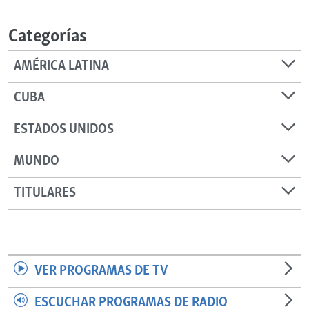
RADIO MARTÍ
Categorías
ESPECIALES
MULTIMEDIA
ESPECIALES
AMÉRICA LATINA
EDITORIALES
LA REALIDAD DE LA VIVIENDA EN CUBA
CUBA
SER VIEJO EN CUBA
SÍGUENOS
ESTADOS UNIDOS
KENTU-CUBANO
MUNDO
LOS SANTOS DE HIALEAH
DESINFORMACIÓN RUSA EN AMÉRICA LATINA
TITULARES
LA INVASIÓN DE RUSIA A UCRANIA
VER PROGRAMAS DE TV
ESCUCHAR PROGRAMAS DE RADIO