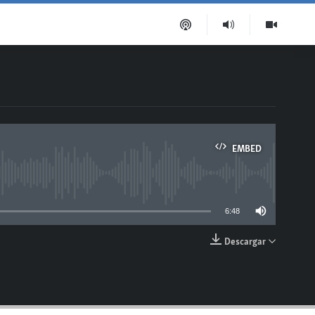
EMBED
able
6:48
Descargar
EMBED