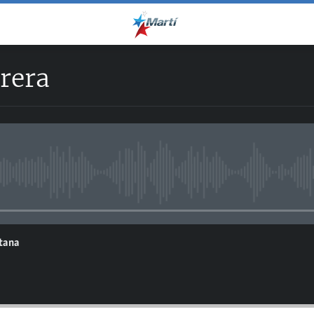
rera
No media source currently avail
ntana