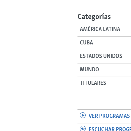
RADIO MARTÍ
ESPECIALES
Categorías
MULTIMEDIA
ESPECIALES
AMÉRICA LATINA
EDITORIALES
LA REALIDAD DE LA VIVIENDA EN
CUBA
CUBA
SER VIEJO EN CUBA
ESTADOS UNIDOS
KENTU-CUBANO
MUNDO
LOS SANTOS DE HIALEAH
DESINFORMACIÓN RUSA EN
TITULARES
AMÉRICA LATINA
LA INVASIÓN DE RUSIA A UCRANIA
VER PROGRAMAS 
ESCUCHAR PROG