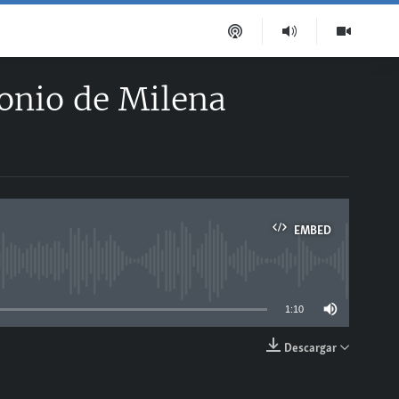
monio de Milena
EMBED
able
1:10
Descargar
EMBED