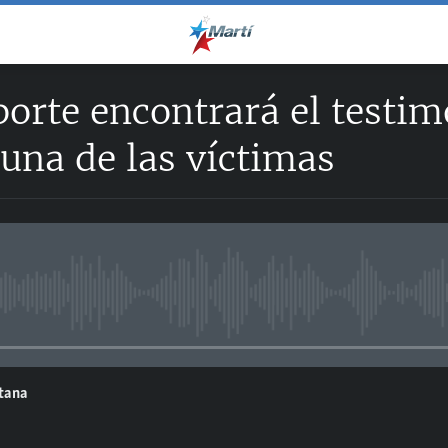
porte encontrará el testi
una de las víctimas
No media source currently avail
ntana