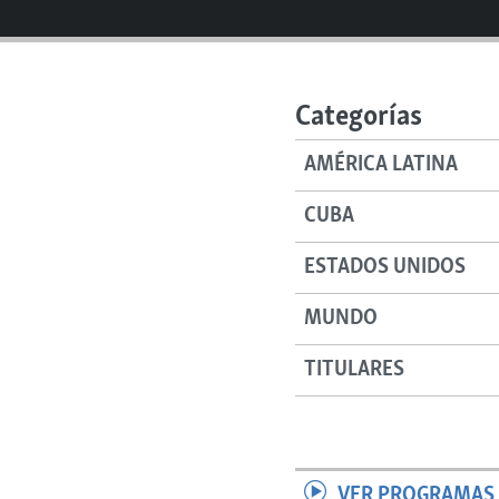
RADIO MARTÍ
ESPECIALES
MULTIMEDIA
ESPECIALES
Categorías
EDITORIALES
LA REALIDAD DE LA VIVIENDA EN
CUBA
AMÉRICA LATINA
SER VIEJO EN CUBA
CUBA
KENTU-CUBANO
ESTADOS UNIDOS
LOS SANTOS DE HIALEAH
DESINFORMACIÓN RUSA EN
MUNDO
AMÉRICA LATINA
TITULARES
LA INVASIÓN DE RUSIA A UCRANIA
VER PROGRAMAS 