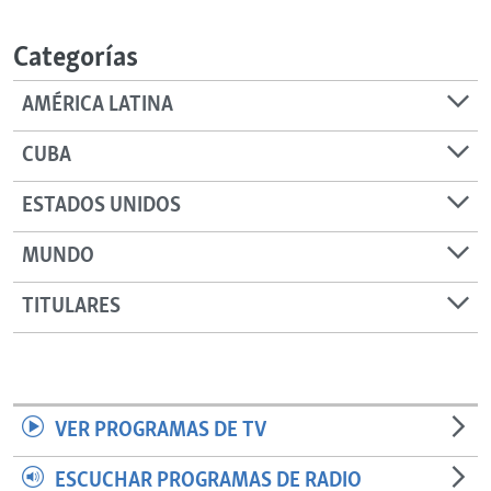
RADIO MARTÍ
Categorías
ESPECIALES
MULTIMEDIA
ESPECIALES
AMÉRICA LATINA
EDITORIALES
LA REALIDAD DE LA VIVIENDA EN CUBA
CUBA
SER VIEJO EN CUBA
SÍGUENOS
ESTADOS UNIDOS
KENTU-CUBANO
MUNDO
LOS SANTOS DE HIALEAH
DESINFORMACIÓN RUSA EN AMÉRICA LATINA
TITULARES
LA INVASIÓN DE RUSIA A UCRANIA
VER PROGRAMAS DE TV
ESCUCHAR PROGRAMAS DE RADIO