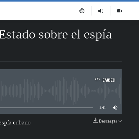
Estado sobre el espía
EMBED
able
1:41
Descargar
 espía cubano
EMBED