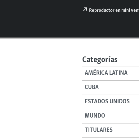
RADIO MARTÍ
Reproductor en mini ve
ESPECIALES
MULTIMEDIA
ESPECIALES
EDITORIALES
LA REALIDAD DE LA VIVIENDA EN
CUBA
SER VIEJO EN CUBA
Categorías
KENTU-CUBANO
AMÉRICA LATINA
LOS SANTOS DE HIALEAH
DESINFORMACIÓN RUSA EN
CUBA
AMÉRICA LATINA
ESTADOS UNIDOS
LA INVASIÓN DE RUSIA A UCRANIA
MUNDO
TITULARES