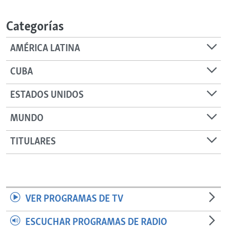
RADIO MARTÍ
Categorías
ESPECIALES
MULTIMEDIA
ESPECIALES
AMÉRICA LATINA
EDITORIALES
LA REALIDAD DE LA VIVIENDA EN CUBA
CUBA
SER VIEJO EN CUBA
SÍGUENOS
ESTADOS UNIDOS
KENTU-CUBANO
MUNDO
LOS SANTOS DE HIALEAH
DESINFORMACIÓN RUSA EN AMÉRICA LATINA
TITULARES
LA INVASIÓN DE RUSIA A UCRANIA
VER PROGRAMAS DE TV
ESCUCHAR PROGRAMAS DE RADIO