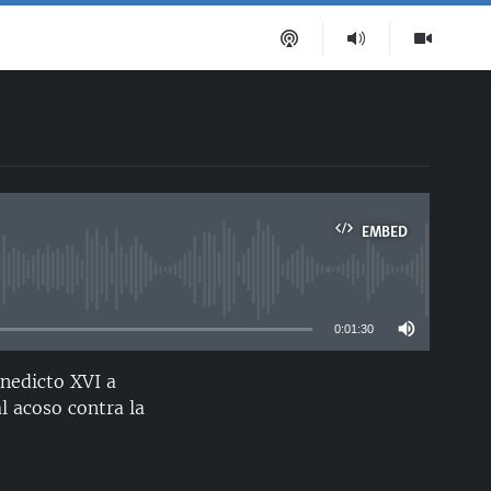
EMBED
able
0:01:30
enedicto XVI a
EMBED
al acoso contra la