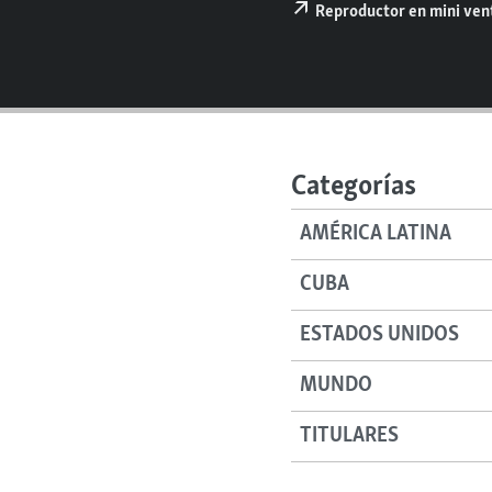
RADIO MARTÍ
Reproductor en mini ve
ESPECIALES
MULTIMEDIA
ESPECIALES
EDITORIALES
LA REALIDAD DE LA VIVIENDA EN
CUBA
Categorías
SER VIEJO EN CUBA
KENTU-CUBANO
AMÉRICA LATINA
LOS SANTOS DE HIALEAH
CUBA
DESINFORMACIÓN RUSA EN
AMÉRICA LATINA
ESTADOS UNIDOS
LA INVASIÓN DE RUSIA A UCRANIA
MUNDO
TITULARES