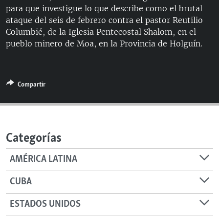
para que investigue lo que describe como el brutal
RADIO MARTÍ
ataque del seis de febrero contra el pastor Reutilio
ESPECIALES
Columbié, de la Iglesia Pentecostal Shalom, en el
pueblo minero de Moa, en la Provincia de Holguín.
MULTIMEDIA
ESPECIALES
EDITORIALES
LA REALIDAD DE LA VIVIENDA EN CUBA
SER VIEJO EN CUBA
Compartir
SÍGUENOS
KENTU-CUBANO
LOS SANTOS DE HIALEAH
DESINFORMACIÓN RUSA EN AMÉRICA LATINA
Categorías
LA INVASIÓN DE RUSIA A UCRANIA
AMÉRICA LATINA
CUBA
ESTADOS UNIDOS