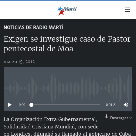
Enlaces
de
accesibilidad
NOTICIAS DE RADIO MARTÍ
TITULARES
Ir
Exigen se investigue caso de Pastor
al
CUBA
contenido
pentecostal de Moa
ESTADOS UNIDOS
principal
CUBA
Ir
marzo 15, 2012
AMÉRICA LATINA
DERECHOS HUMANOS
ESTADOS UNIDOS
a
INMIGRACIÓN
la
#11JCUBA, 5 AÑOS DESPUÉS
AMÉRICA 250
navegación
MUNDO
INFORME DEL DEPARTAMENTO DE ESTADO DE EEUU
principal
No media source currently available
SOBRE CUBA
DEPORTES
Ir
a
0:00
0:01:21
ARTE Y ENTRETENIMIENTO
la
Descargar
La Organización Extra Gubernamental,
OPINIÓN GRÁFICA
búsqueda
Solidaridad Cristiana Mundial, con sede
AUDIOVISUALES MARTÍ
en Londres, difundió su llamado al gobierno de Cuba