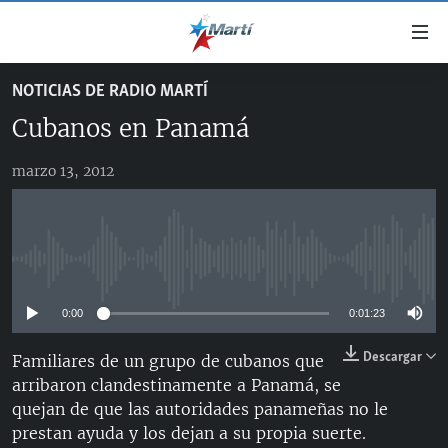
Enlaces
de
accesibilidad
NOTICIAS DE RADIO MARTÍ
TITULARES
Ir
Cubanos en Panamá
al
CUBA
contenido
marzo 13, 2012
ESTADOS UNIDOS
principal
CUBA
Ir
AMÉRICA LATINA
DERECHOS HUMANOS
ESTADOS UNIDOS
a
INMIGRACIÓN
la
#11JCUBA, 5 AÑOS DESPUÉS
AMÉRICA 250
No media source currently available
navegación
MUNDO
INFORME DEL DEPARTAMENTO DE ESTADO DE EEUU
principal
SOBRE CUBA
0:00
0:01:23
DEPORTES
Ir
a
ARTE Y ENTRETENIMIENTO
Descargar
Familiares de un grupo de cubanos que
la
arribaron clandestinamente a Panamá, se
OPINIÓN GRÁFICA
búsqueda
quejan de que las autoridades panameñas no le
AUDIOVISUALES MARTÍ
prestan ayuda y los dejan a su propia suerte.