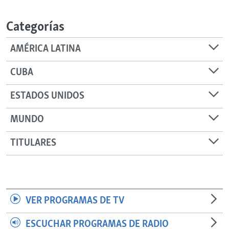
RADIO MARTÍ
Categorías
ESPECIALES
MULTIMEDIA
ESPECIALES
AMÉRICA LATINA
EDITORIALES
LA REALIDAD DE LA VIVIENDA EN CUBA
CUBA
SER VIEJO EN CUBA
SÍGUENOS
ESTADOS UNIDOS
KENTU-CUBANO
MUNDO
LOS SANTOS DE HIALEAH
DESINFORMACIÓN RUSA EN AMÉRICA LATINA
TITULARES
LA INVASIÓN DE RUSIA A UCRANIA
VER PROGRAMAS DE TV
ESCUCHAR PROGRAMAS DE RADIO