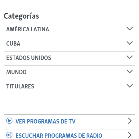
RADIO MARTÍ
Categorías
ESPECIALES
MULTIMEDIA
ESPECIALES
AMÉRICA LATINA
EDITORIALES
LA REALIDAD DE LA VIVIENDA EN CUBA
CUBA
SER VIEJO EN CUBA
SÍGUENOS
ESTADOS UNIDOS
KENTU-CUBANO
MUNDO
LOS SANTOS DE HIALEAH
DESINFORMACIÓN RUSA EN AMÉRICA LATINA
TITULARES
LA INVASIÓN DE RUSIA A UCRANIA
VER PROGRAMAS DE TV
ESCUCHAR PROGRAMAS DE RADIO