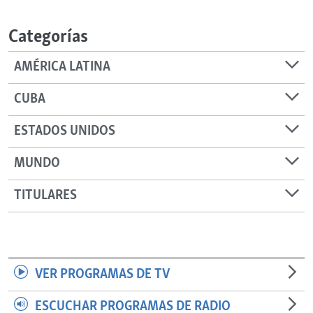
RADIO MARTÍ
Categorías
ESPECIALES
MULTIMEDIA
ESPECIALES
AMÉRICA LATINA
EDITORIALES
LA REALIDAD DE LA VIVIENDA EN CUBA
CUBA
SER VIEJO EN CUBA
SÍGUENOS
ESTADOS UNIDOS
KENTU-CUBANO
MUNDO
LOS SANTOS DE HIALEAH
DESINFORMACIÓN RUSA EN AMÉRICA LATINA
TITULARES
LA INVASIÓN DE RUSIA A UCRANIA
VER PROGRAMAS DE TV
ESCUCHAR PROGRAMAS DE RADIO