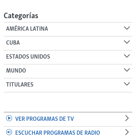
RADIO MARTÍ
Categorías
ESPECIALES
MULTIMEDIA
ESPECIALES
AMÉRICA LATINA
EDITORIALES
LA REALIDAD DE LA VIVIENDA EN CUBA
CUBA
SER VIEJO EN CUBA
SÍGUENOS
ESTADOS UNIDOS
KENTU-CUBANO
MUNDO
LOS SANTOS DE HIALEAH
DESINFORMACIÓN RUSA EN AMÉRICA LATINA
TITULARES
LA INVASIÓN DE RUSIA A UCRANIA
VER PROGRAMAS DE TV
ESCUCHAR PROGRAMAS DE RADIO