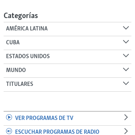
RADIO MARTÍ
Categorías
ESPECIALES
MULTIMEDIA
ESPECIALES
AMÉRICA LATINA
EDITORIALES
LA REALIDAD DE LA VIVIENDA EN CUBA
CUBA
SER VIEJO EN CUBA
SÍGUENOS
ESTADOS UNIDOS
KENTU-CUBANO
MUNDO
LOS SANTOS DE HIALEAH
DESINFORMACIÓN RUSA EN AMÉRICA LATINA
TITULARES
LA INVASIÓN DE RUSIA A UCRANIA
VER PROGRAMAS DE TV
ESCUCHAR PROGRAMAS DE RADIO