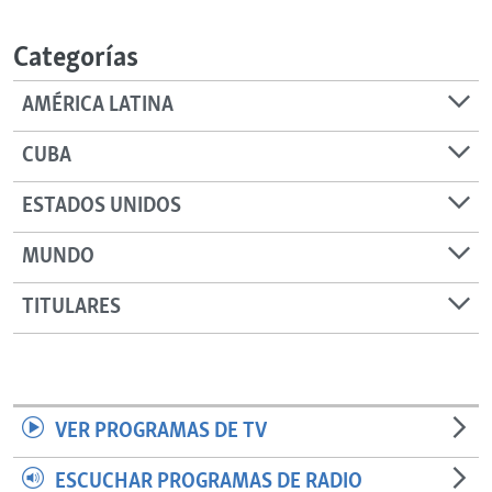
RADIO MARTÍ
Categorías
ESPECIALES
MULTIMEDIA
ESPECIALES
AMÉRICA LATINA
EDITORIALES
LA REALIDAD DE LA VIVIENDA EN CUBA
CUBA
SER VIEJO EN CUBA
SÍGUENOS
ESTADOS UNIDOS
KENTU-CUBANO
MUNDO
LOS SANTOS DE HIALEAH
DESINFORMACIÓN RUSA EN AMÉRICA LATINA
TITULARES
LA INVASIÓN DE RUSIA A UCRANIA
VER PROGRAMAS DE TV
ESCUCHAR PROGRAMAS DE RADIO