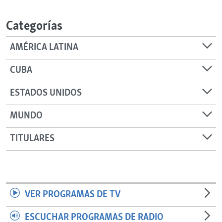
RADIO MARTÍ
Categorías
ESPECIALES
MULTIMEDIA
ESPECIALES
AMÉRICA LATINA
EDITORIALES
LA REALIDAD DE LA VIVIENDA EN CUBA
CUBA
SER VIEJO EN CUBA
SÍGUENOS
ESTADOS UNIDOS
KENTU-CUBANO
MUNDO
LOS SANTOS DE HIALEAH
DESINFORMACIÓN RUSA EN AMÉRICA LATINA
TITULARES
LA INVASIÓN DE RUSIA A UCRANIA
VER PROGRAMAS DE TV
ESCUCHAR PROGRAMAS DE RADIO