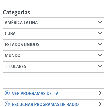
RADIO MARTÍ
Categorías
ESPECIALES
MULTIMEDIA
ESPECIALES
AMÉRICA LATINA
EDITORIALES
LA REALIDAD DE LA VIVIENDA EN CUBA
CUBA
SER VIEJO EN CUBA
SÍGUENOS
ESTADOS UNIDOS
KENTU-CUBANO
MUNDO
LOS SANTOS DE HIALEAH
DESINFORMACIÓN RUSA EN AMÉRICA LATINA
TITULARES
LA INVASIÓN DE RUSIA A UCRANIA
VER PROGRAMAS DE TV
ESCUCHAR PROGRAMAS DE RADIO