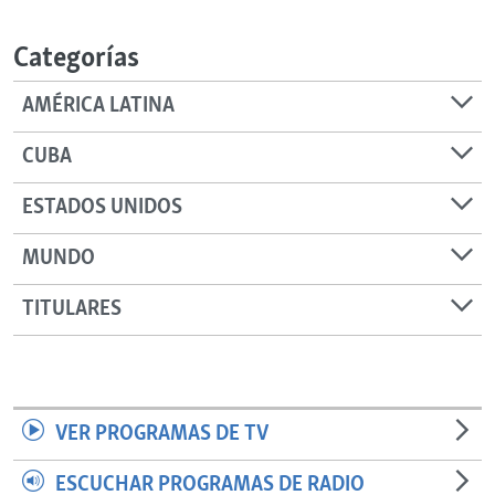
RADIO MARTÍ
Categorías
ESPECIALES
MULTIMEDIA
ESPECIALES
AMÉRICA LATINA
EDITORIALES
LA REALIDAD DE LA VIVIENDA EN CUBA
CUBA
SER VIEJO EN CUBA
SÍGUENOS
ESTADOS UNIDOS
KENTU-CUBANO
MUNDO
LOS SANTOS DE HIALEAH
DESINFORMACIÓN RUSA EN AMÉRICA LATINA
TITULARES
LA INVASIÓN DE RUSIA A UCRANIA
VER PROGRAMAS DE TV
ESCUCHAR PROGRAMAS DE RADIO