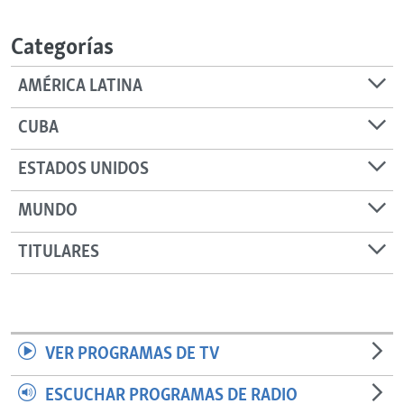
RADIO MARTÍ
Categorías
ESPECIALES
MULTIMEDIA
ESPECIALES
AMÉRICA LATINA
EDITORIALES
LA REALIDAD DE LA VIVIENDA EN CUBA
CUBA
SER VIEJO EN CUBA
SÍGUENOS
ESTADOS UNIDOS
KENTU-CUBANO
MUNDO
LOS SANTOS DE HIALEAH
DESINFORMACIÓN RUSA EN AMÉRICA LATINA
TITULARES
LA INVASIÓN DE RUSIA A UCRANIA
VER PROGRAMAS DE TV
ESCUCHAR PROGRAMAS DE RADIO