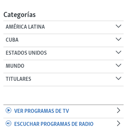
RADIO MARTÍ
Categorías
ESPECIALES
MULTIMEDIA
ESPECIALES
AMÉRICA LATINA
EDITORIALES
LA REALIDAD DE LA VIVIENDA EN CUBA
CUBA
SER VIEJO EN CUBA
SÍGUENOS
ESTADOS UNIDOS
KENTU-CUBANO
MUNDO
LOS SANTOS DE HIALEAH
DESINFORMACIÓN RUSA EN AMÉRICA LATINA
TITULARES
LA INVASIÓN DE RUSIA A UCRANIA
VER PROGRAMAS DE TV
ESCUCHAR PROGRAMAS DE RADIO