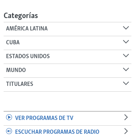
RADIO MARTÍ
Categorías
ESPECIALES
MULTIMEDIA
ESPECIALES
AMÉRICA LATINA
EDITORIALES
LA REALIDAD DE LA VIVIENDA EN CUBA
CUBA
SER VIEJO EN CUBA
SÍGUENOS
ESTADOS UNIDOS
KENTU-CUBANO
MUNDO
LOS SANTOS DE HIALEAH
DESINFORMACIÓN RUSA EN AMÉRICA LATINA
TITULARES
LA INVASIÓN DE RUSIA A UCRANIA
VER PROGRAMAS DE TV
ESCUCHAR PROGRAMAS DE RADIO