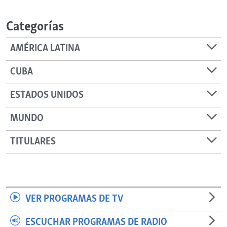
RADIO MARTÍ
Categorías
ESPECIALES
MULTIMEDIA
ESPECIALES
AMÉRICA LATINA
EDITORIALES
LA REALIDAD DE LA VIVIENDA EN CUBA
CUBA
SER VIEJO EN CUBA
SÍGUENOS
ESTADOS UNIDOS
KENTU-CUBANO
MUNDO
LOS SANTOS DE HIALEAH
DESINFORMACIÓN RUSA EN AMÉRICA LATINA
TITULARES
LA INVASIÓN DE RUSIA A UCRANIA
VER PROGRAMAS DE TV
ESCUCHAR PROGRAMAS DE RADIO