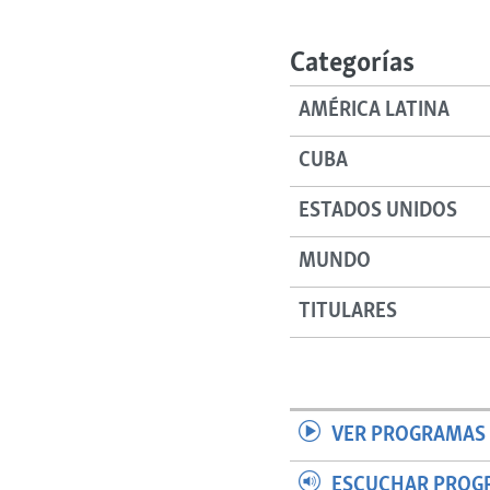
RADIO MARTÍ
ESPECIALES
Categorías
MULTIMEDIA
ESPECIALES
AMÉRICA LATINA
EDITORIALES
LA REALIDAD DE LA VIVIENDA EN
CUBA
CUBA
SER VIEJO EN CUBA
ESTADOS UNIDOS
KENTU-CUBANO
MUNDO
LOS SANTOS DE HIALEAH
DESINFORMACIÓN RUSA EN
TITULARES
AMÉRICA LATINA
LA INVASIÓN DE RUSIA A UCRANIA
VER PROGRAMAS 
ESCUCHAR PROG