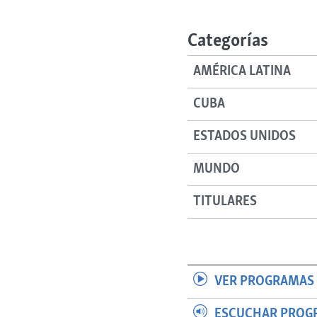
RADIO MARTÍ
ESPECIALES
Categorías
MULTIMEDIA
ESPECIALES
AMÉRICA LATINA
EDITORIALES
LA REALIDAD DE LA VIVIENDA EN
CUBA
CUBA
SER VIEJO EN CUBA
ESTADOS UNIDOS
KENTU-CUBANO
MUNDO
LOS SANTOS DE HIALEAH
DESINFORMACIÓN RUSA EN
TITULARES
AMÉRICA LATINA
LA INVASIÓN DE RUSIA A UCRANIA
VER PROGRAMAS 
ESCUCHAR PROG