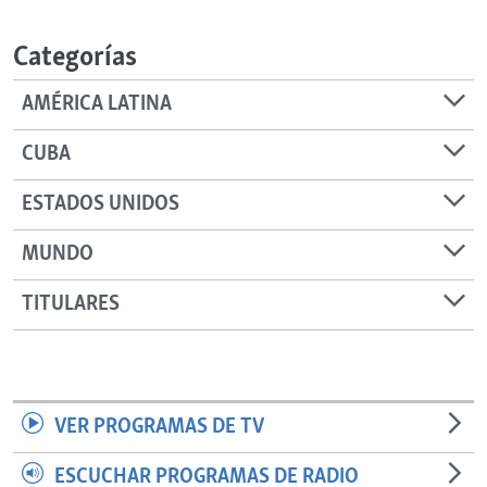
RADIO MARTÍ
Categorías
ESPECIALES
MULTIMEDIA
ESPECIALES
AMÉRICA LATINA
EDITORIALES
LA REALIDAD DE LA VIVIENDA EN CUBA
CUBA
SER VIEJO EN CUBA
SÍGUENOS
ESTADOS UNIDOS
KENTU-CUBANO
MUNDO
LOS SANTOS DE HIALEAH
DESINFORMACIÓN RUSA EN AMÉRICA LATINA
TITULARES
LA INVASIÓN DE RUSIA A UCRANIA
VER PROGRAMAS DE TV
ESCUCHAR PROGRAMAS DE RADIO