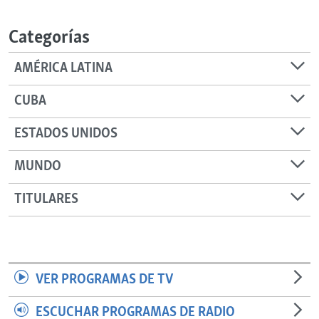
RADIO MARTÍ
Categorías
ESPECIALES
MULTIMEDIA
ESPECIALES
AMÉRICA LATINA
EDITORIALES
LA REALIDAD DE LA VIVIENDA EN CUBA
CUBA
SER VIEJO EN CUBA
SÍGUENOS
ESTADOS UNIDOS
KENTU-CUBANO
MUNDO
LOS SANTOS DE HIALEAH
DESINFORMACIÓN RUSA EN AMÉRICA LATINA
TITULARES
LA INVASIÓN DE RUSIA A UCRANIA
VER PROGRAMAS DE TV
ESCUCHAR PROGRAMAS DE RADIO