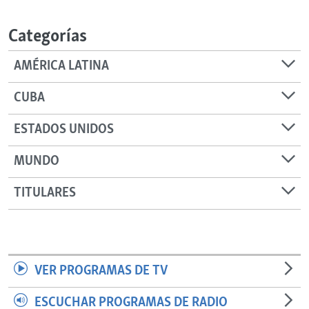
RADIO MARTÍ
Categorías
ESPECIALES
MULTIMEDIA
ESPECIALES
AMÉRICA LATINA
EDITORIALES
LA REALIDAD DE LA VIVIENDA EN CUBA
CUBA
SER VIEJO EN CUBA
SÍGUENOS
ESTADOS UNIDOS
KENTU-CUBANO
MUNDO
LOS SANTOS DE HIALEAH
DESINFORMACIÓN RUSA EN AMÉRICA LATINA
TITULARES
LA INVASIÓN DE RUSIA A UCRANIA
VER PROGRAMAS DE TV
ESCUCHAR PROGRAMAS DE RADIO