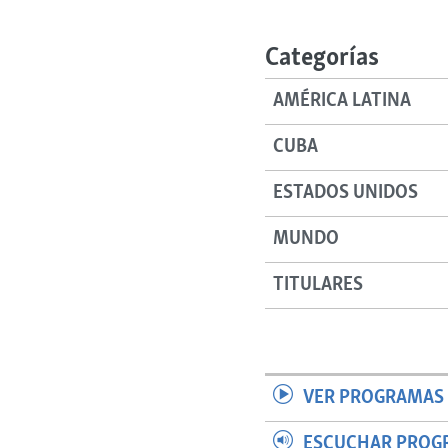
RADIO MARTÍ
ESPECIALES
Categorías
MULTIMEDIA
ESPECIALES
AMÉRICA LATINA
EDITORIALES
LA REALIDAD DE LA VIVIENDA EN
CUBA
CUBA
SER VIEJO EN CUBA
ESTADOS UNIDOS
KENTU-CUBANO
MUNDO
LOS SANTOS DE HIALEAH
DESINFORMACIÓN RUSA EN
TITULARES
AMÉRICA LATINA
LA INVASIÓN DE RUSIA A UCRANIA
VER PROGRAMAS 
ESCUCHAR PROG