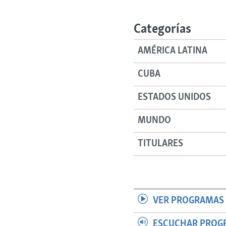
RADIO MARTÍ
ESPECIALES
Categorías
MULTIMEDIA
ESPECIALES
AMÉRICA LATINA
EDITORIALES
LA REALIDAD DE LA VIVIENDA EN
CUBA
CUBA
SER VIEJO EN CUBA
ESTADOS UNIDOS
KENTU-CUBANO
MUNDO
LOS SANTOS DE HIALEAH
DESINFORMACIÓN RUSA EN
TITULARES
AMÉRICA LATINA
LA INVASIÓN DE RUSIA A UCRANIA
VER PROGRAMAS 
ESCUCHAR PROG