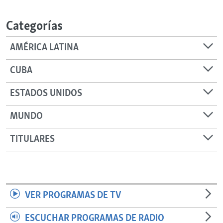
RADIO MARTÍ
Categorías
ESPECIALES
MULTIMEDIA
ESPECIALES
AMÉRICA LATINA
EDITORIALES
LA REALIDAD DE LA VIVIENDA EN CUBA
CUBA
SER VIEJO EN CUBA
SÍGUENOS
ESTADOS UNIDOS
KENTU-CUBANO
MUNDO
LOS SANTOS DE HIALEAH
DESINFORMACIÓN RUSA EN AMÉRICA LATINA
TITULARES
LA INVASIÓN DE RUSIA A UCRANIA
VER PROGRAMAS DE TV
ESCUCHAR PROGRAMAS DE RADIO