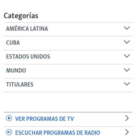
RADIO MARTÍ
Categorías
ESPECIALES
MULTIMEDIA
ESPECIALES
AMÉRICA LATINA
EDITORIALES
LA REALIDAD DE LA VIVIENDA EN CUBA
CUBA
SER VIEJO EN CUBA
SÍGUENOS
ESTADOS UNIDOS
KENTU-CUBANO
MUNDO
LOS SANTOS DE HIALEAH
DESINFORMACIÓN RUSA EN AMÉRICA LATINA
TITULARES
LA INVASIÓN DE RUSIA A UCRANIA
VER PROGRAMAS DE TV
ESCUCHAR PROGRAMAS DE RADIO