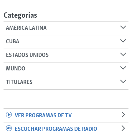
RADIO MARTÍ
Categorías
ESPECIALES
MULTIMEDIA
ESPECIALES
AMÉRICA LATINA
EDITORIALES
LA REALIDAD DE LA VIVIENDA EN CUBA
CUBA
SER VIEJO EN CUBA
SÍGUENOS
ESTADOS UNIDOS
KENTU-CUBANO
MUNDO
LOS SANTOS DE HIALEAH
DESINFORMACIÓN RUSA EN AMÉRICA LATINA
TITULARES
LA INVASIÓN DE RUSIA A UCRANIA
VER PROGRAMAS DE TV
ESCUCHAR PROGRAMAS DE RADIO