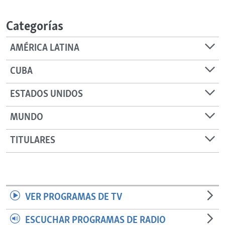
RADIO MARTÍ
Categorías
ESPECIALES
MULTIMEDIA
ESPECIALES
AMÉRICA LATINA
EDITORIALES
LA REALIDAD DE LA VIVIENDA EN CUBA
CUBA
SER VIEJO EN CUBA
SÍGUENOS
ESTADOS UNIDOS
KENTU-CUBANO
MUNDO
LOS SANTOS DE HIALEAH
DESINFORMACIÓN RUSA EN AMÉRICA LATINA
TITULARES
LA INVASIÓN DE RUSIA A UCRANIA
VER PROGRAMAS DE TV
ESCUCHAR PROGRAMAS DE RADIO