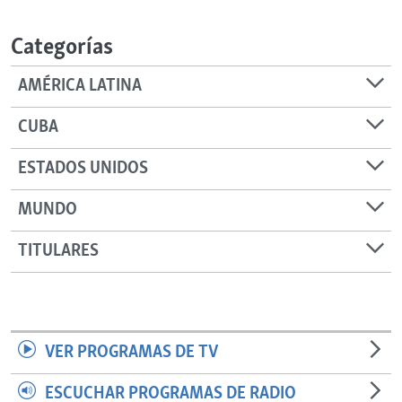
RADIO MARTÍ
Categorías
ESPECIALES
MULTIMEDIA
ESPECIALES
AMÉRICA LATINA
EDITORIALES
LA REALIDAD DE LA VIVIENDA EN CUBA
CUBA
SER VIEJO EN CUBA
SÍGUENOS
ESTADOS UNIDOS
KENTU-CUBANO
MUNDO
LOS SANTOS DE HIALEAH
DESINFORMACIÓN RUSA EN AMÉRICA LATINA
TITULARES
LA INVASIÓN DE RUSIA A UCRANIA
VER PROGRAMAS DE TV
ESCUCHAR PROGRAMAS DE RADIO