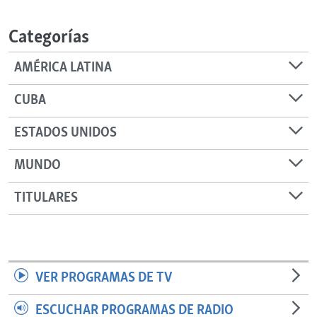
RADIO MARTÍ
Categorías
ESPECIALES
MULTIMEDIA
ESPECIALES
AMÉRICA LATINA
EDITORIALES
LA REALIDAD DE LA VIVIENDA EN CUBA
CUBA
SER VIEJO EN CUBA
SÍGUENOS
ESTADOS UNIDOS
KENTU-CUBANO
MUNDO
LOS SANTOS DE HIALEAH
DESINFORMACIÓN RUSA EN AMÉRICA LATINA
TITULARES
LA INVASIÓN DE RUSIA A UCRANIA
VER PROGRAMAS DE TV
ESCUCHAR PROGRAMAS DE RADIO