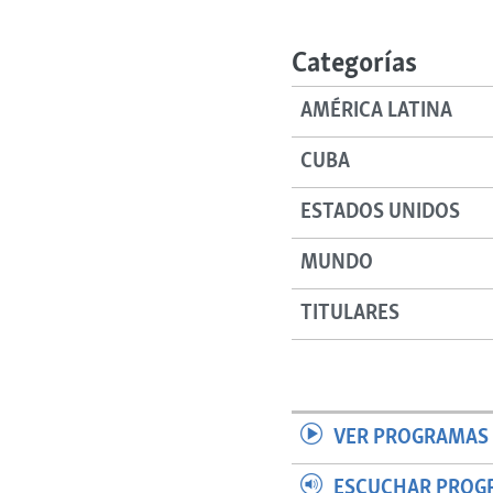
RADIO MARTÍ
ESPECIALES
Categorías
MULTIMEDIA
ESPECIALES
AMÉRICA LATINA
EDITORIALES
LA REALIDAD DE LA VIVIENDA EN
CUBA
CUBA
SER VIEJO EN CUBA
ESTADOS UNIDOS
KENTU-CUBANO
MUNDO
LOS SANTOS DE HIALEAH
DESINFORMACIÓN RUSA EN
TITULARES
AMÉRICA LATINA
LA INVASIÓN DE RUSIA A UCRANIA
VER PROGRAMAS 
ESCUCHAR PROG