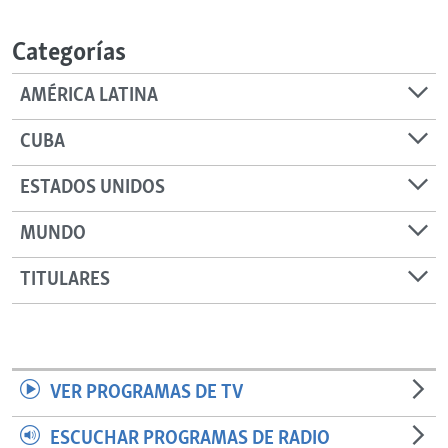
RADIO MARTÍ
Categorías
ESPECIALES
MULTIMEDIA
ESPECIALES
AMÉRICA LATINA
EDITORIALES
LA REALIDAD DE LA VIVIENDA EN CUBA
CUBA
SER VIEJO EN CUBA
SÍGUENOS
ESTADOS UNIDOS
KENTU-CUBANO
MUNDO
LOS SANTOS DE HIALEAH
DESINFORMACIÓN RUSA EN AMÉRICA LATINA
TITULARES
LA INVASIÓN DE RUSIA A UCRANIA
VER PROGRAMAS DE TV
ESCUCHAR PROGRAMAS DE RADIO