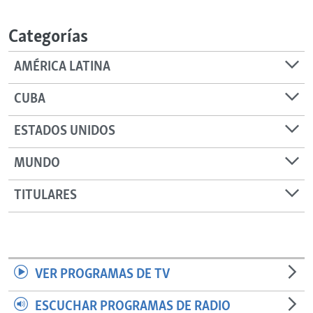
RADIO MARTÍ
Categorías
ESPECIALES
MULTIMEDIA
ESPECIALES
AMÉRICA LATINA
EDITORIALES
LA REALIDAD DE LA VIVIENDA EN CUBA
CUBA
SER VIEJO EN CUBA
SÍGUENOS
ESTADOS UNIDOS
KENTU-CUBANO
MUNDO
LOS SANTOS DE HIALEAH
DESINFORMACIÓN RUSA EN AMÉRICA LATINA
TITULARES
LA INVASIÓN DE RUSIA A UCRANIA
VER PROGRAMAS DE TV
ESCUCHAR PROGRAMAS DE RADIO