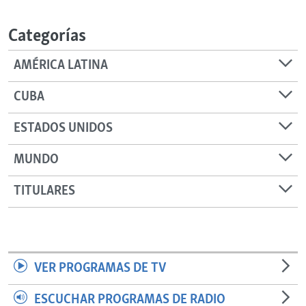
RADIO MARTÍ
Categorías
ESPECIALES
MULTIMEDIA
ESPECIALES
AMÉRICA LATINA
EDITORIALES
LA REALIDAD DE LA VIVIENDA EN CUBA
CUBA
SER VIEJO EN CUBA
SÍGUENOS
ESTADOS UNIDOS
KENTU-CUBANO
MUNDO
LOS SANTOS DE HIALEAH
DESINFORMACIÓN RUSA EN AMÉRICA LATINA
TITULARES
LA INVASIÓN DE RUSIA A UCRANIA
VER PROGRAMAS DE TV
ESCUCHAR PROGRAMAS DE RADIO