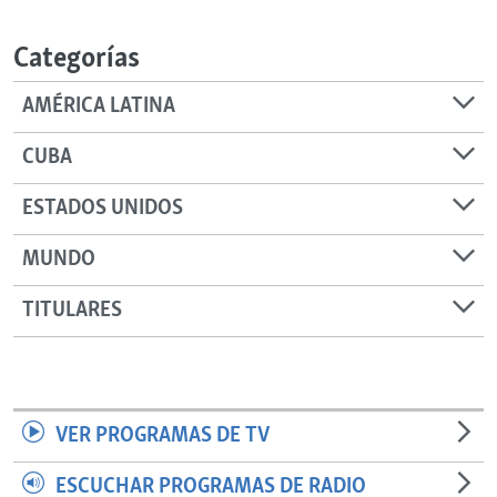
RADIO MARTÍ
Categorías
ESPECIALES
MULTIMEDIA
ESPECIALES
AMÉRICA LATINA
EDITORIALES
LA REALIDAD DE LA VIVIENDA EN CUBA
CUBA
SER VIEJO EN CUBA
SÍGUENOS
ESTADOS UNIDOS
KENTU-CUBANO
MUNDO
LOS SANTOS DE HIALEAH
DESINFORMACIÓN RUSA EN AMÉRICA LATINA
TITULARES
LA INVASIÓN DE RUSIA A UCRANIA
VER PROGRAMAS DE TV
ESCUCHAR PROGRAMAS DE RADIO