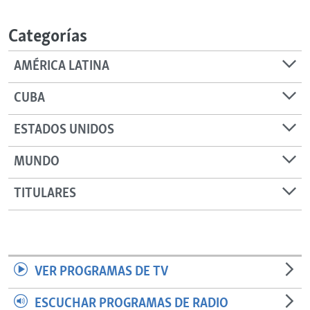
RADIO MARTÍ
Categorías
ESPECIALES
MULTIMEDIA
ESPECIALES
AMÉRICA LATINA
EDITORIALES
LA REALIDAD DE LA VIVIENDA EN CUBA
CUBA
SER VIEJO EN CUBA
SÍGUENOS
ESTADOS UNIDOS
KENTU-CUBANO
MUNDO
LOS SANTOS DE HIALEAH
DESINFORMACIÓN RUSA EN AMÉRICA LATINA
TITULARES
LA INVASIÓN DE RUSIA A UCRANIA
VER PROGRAMAS DE TV
ESCUCHAR PROGRAMAS DE RADIO