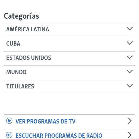
RADIO MARTÍ
Categorías
ESPECIALES
MULTIMEDIA
ESPECIALES
AMÉRICA LATINA
EDITORIALES
LA REALIDAD DE LA VIVIENDA EN CUBA
CUBA
SER VIEJO EN CUBA
SÍGUENOS
ESTADOS UNIDOS
KENTU-CUBANO
MUNDO
LOS SANTOS DE HIALEAH
DESINFORMACIÓN RUSA EN AMÉRICA LATINA
TITULARES
LA INVASIÓN DE RUSIA A UCRANIA
VER PROGRAMAS DE TV
ESCUCHAR PROGRAMAS DE RADIO