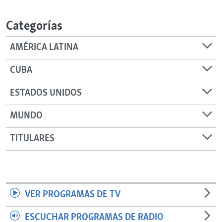
RADIO MARTÍ
Categorías
ESPECIALES
MULTIMEDIA
ESPECIALES
AMÉRICA LATINA
EDITORIALES
LA REALIDAD DE LA VIVIENDA EN CUBA
CUBA
SER VIEJO EN CUBA
SÍGUENOS
ESTADOS UNIDOS
KENTU-CUBANO
MUNDO
LOS SANTOS DE HIALEAH
DESINFORMACIÓN RUSA EN AMÉRICA LATINA
TITULARES
LA INVASIÓN DE RUSIA A UCRANIA
VER PROGRAMAS DE TV
ESCUCHAR PROGRAMAS DE RADIO