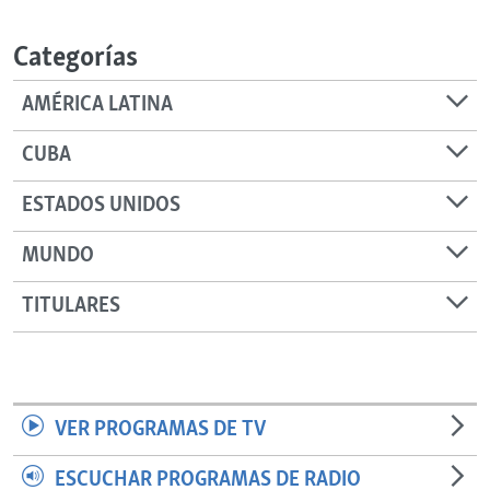
RADIO MARTÍ
Categorías
ESPECIALES
MULTIMEDIA
ESPECIALES
AMÉRICA LATINA
EDITORIALES
LA REALIDAD DE LA VIVIENDA EN CUBA
CUBA
SER VIEJO EN CUBA
SÍGUENOS
ESTADOS UNIDOS
KENTU-CUBANO
MUNDO
LOS SANTOS DE HIALEAH
DESINFORMACIÓN RUSA EN AMÉRICA LATINA
TITULARES
LA INVASIÓN DE RUSIA A UCRANIA
VER PROGRAMAS DE TV
ESCUCHAR PROGRAMAS DE RADIO