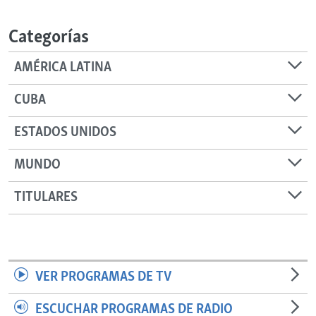
RADIO MARTÍ
Categorías
ESPECIALES
MULTIMEDIA
ESPECIALES
AMÉRICA LATINA
EDITORIALES
LA REALIDAD DE LA VIVIENDA EN CUBA
CUBA
SER VIEJO EN CUBA
SÍGUENOS
ESTADOS UNIDOS
KENTU-CUBANO
MUNDO
LOS SANTOS DE HIALEAH
DESINFORMACIÓN RUSA EN AMÉRICA LATINA
TITULARES
LA INVASIÓN DE RUSIA A UCRANIA
VER PROGRAMAS DE TV
ESCUCHAR PROGRAMAS DE RADIO