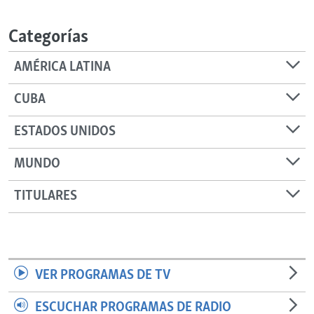
RADIO MARTÍ
Categorías
ESPECIALES
MULTIMEDIA
ESPECIALES
AMÉRICA LATINA
EDITORIALES
LA REALIDAD DE LA VIVIENDA EN CUBA
CUBA
SER VIEJO EN CUBA
SÍGUENOS
ESTADOS UNIDOS
KENTU-CUBANO
MUNDO
LOS SANTOS DE HIALEAH
DESINFORMACIÓN RUSA EN AMÉRICA LATINA
TITULARES
LA INVASIÓN DE RUSIA A UCRANIA
VER PROGRAMAS DE TV
ESCUCHAR PROGRAMAS DE RADIO