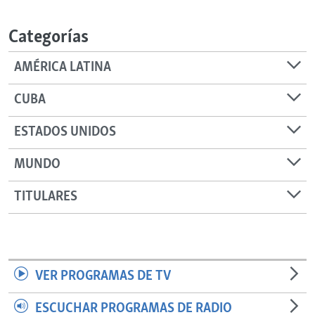
RADIO MARTÍ
Categorías
ESPECIALES
MULTIMEDIA
ESPECIALES
AMÉRICA LATINA
EDITORIALES
LA REALIDAD DE LA VIVIENDA EN CUBA
CUBA
SER VIEJO EN CUBA
SÍGUENOS
ESTADOS UNIDOS
KENTU-CUBANO
MUNDO
LOS SANTOS DE HIALEAH
DESINFORMACIÓN RUSA EN AMÉRICA LATINA
TITULARES
LA INVASIÓN DE RUSIA A UCRANIA
VER PROGRAMAS DE TV
ESCUCHAR PROGRAMAS DE RADIO