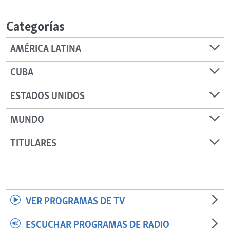
RADIO MARTÍ
Categorías
ESPECIALES
MULTIMEDIA
ESPECIALES
AMÉRICA LATINA
EDITORIALES
LA REALIDAD DE LA VIVIENDA EN CUBA
CUBA
SER VIEJO EN CUBA
SÍGUENOS
ESTADOS UNIDOS
KENTU-CUBANO
MUNDO
LOS SANTOS DE HIALEAH
DESINFORMACIÓN RUSA EN AMÉRICA LATINA
TITULARES
LA INVASIÓN DE RUSIA A UCRANIA
VER PROGRAMAS DE TV
ESCUCHAR PROGRAMAS DE RADIO